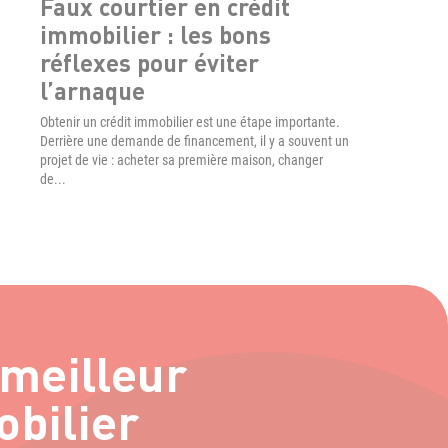
Faux courtier en crédit
Haus
immobilier : les bons
du t
réflexes pour éviter
enc
l’arnaque
aujo
Obtenir un crédit immobilier est une étape importante.
Le march
Derrière une demande de financement, il y a souvent un
derniers 
projet de vie : acheter sa première maison, changer
ajusteme
de...
complexe
 meilleur
obilier