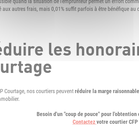
ssible quand la situation de l'emprunteur permet un effort commer
aux autres frais, mais 0,01% suffit parfois à être bénéfique au 
duire les honorai
urtage
P Courtage, nos courtiers peuvent
réduire la marge raisonnabl
mmobilier.
Besoin d'un "coup de pouce" pour l'obtention 
Contactez
votre courtier CFP