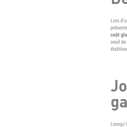
Lors d’
présente
coût gl
seuil de
établis
Jo
ga
Lorsqu’i