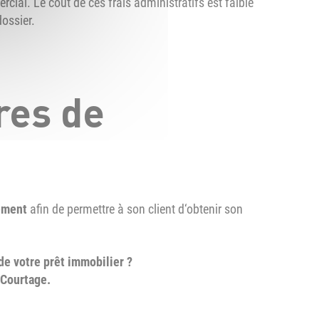
cial. Le coût de ces frais administratifs est faible
dossier.
res de
ement
afin de permettre à son client d‘obtenir son
de votre prêt immobilier ?
 Courtage.