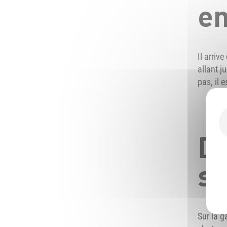
e
Il arriv
allant j
pas, il 
De
su
Sur la g