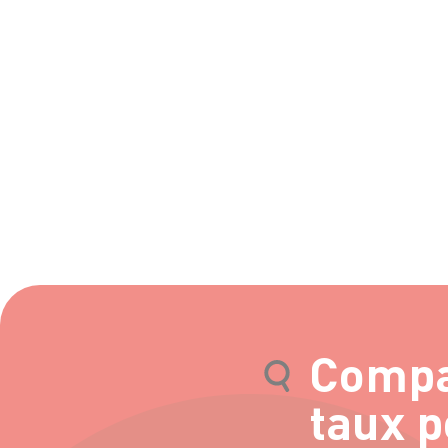
Compar
taux p