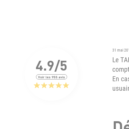
31 mai 20
Le TA
4.9/5
compte
Voir les 955 avis
En ca
usuair
Dé