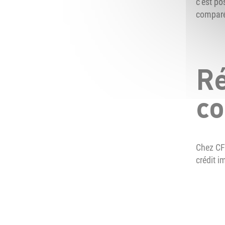
c’est po
comparé 
Ré
co
Chez CF
crédit i