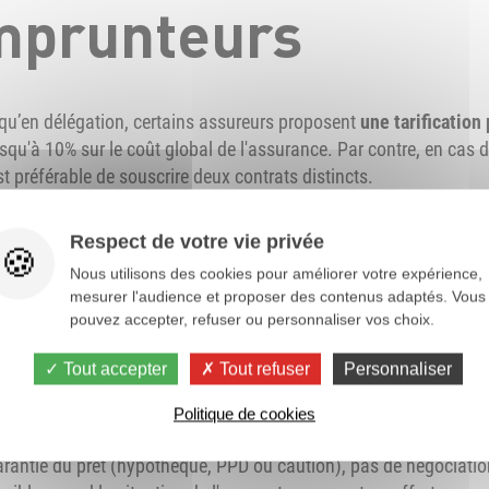
mprunteurs
e qu’en délégation, certains assureurs proposent
une tarification
usqu'à 10% sur le coût global de l'assurance. Par contre, en cas d
est préférable de souscrire deux contrats distincts.
Respect de votre vie privée
Nous utilisons des cookies pour améliorer votre expérience,
mander à la banq
mesurer l'audience et proposer des contenus adaptés. Vous
pouvez accepter, refuser ou personnaliser vos choix.
pprimer les frais
Tout accepter
Tout refuser
Personnaliser
Politique de cookies
arantie du prêt (hypothèque, PPD ou caution), pas de négociation 