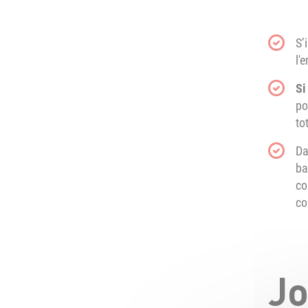
S’
l'
Si
po
to
Da
ba
co
co
Jo