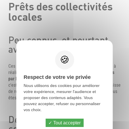
Prêts des collectivités
locales
Peu connus, et pourtant
avantageux
Ces prêts immobiliers de type social peuvent vous aider à
réaliser votre projet d'achat immobilier. Ils sont
accordés
Respect de votre vie privée
par les collectivités territoriales du lieu où vous résidez
,
c'est-à-dire par votre région, votre département, votre caisse
Nous utilisons des cookies pour améliorer
de retraite ou encore votre établissement bancaire si vous
votre expérience, mesurer l'audience et
êtes fonctionnaire.
proposer des contenus adaptés. Vous
pouvez accepter, refuser ou personnaliser
vos choix.
Des microcrédits en
Tout accepter
complément d'un autre