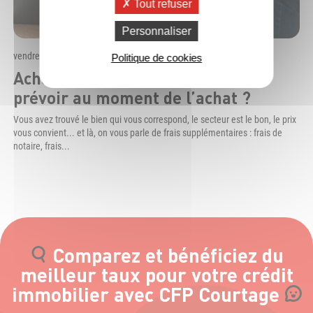
Tout refuser
Personnaliser
vendredi 3 juillet 2026
jeu
Politique de cookies
Achat immobilier : quels frais
F
prévoir au moment de l’achat ?
l
l
Vous avez trouvé le bien qui vous correspond, le secteur est le bon, le prix
vous convient... et là, on vous parle de frais supplémentaires : frais de
Obt
notaire, frais...
dem
pre
Comparez et bénéficiez du
meilleur taux pour votre crédit
immobilier avec CFP Courtage