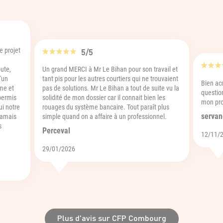
e projet
5/5
.
oute,
Un grand MERCI à Mr Le Bihan pour son travail et
'un
tant pis pour les autres courtiers qui ne trouvaient
Bien ac
me et
pas de solutions. Mr Le Bihan a tout de suite vu la
questio
permis
solidité de mon dossier car il connait bien les
mon pro
ui notre
rouages du système bancaire. Tout paraît plus
servan
 jamais
simple quand on a affaire à un professionnel.
s
Perceval
12/11/
29/01/2026
Plus d'avis sur CFP Combourg