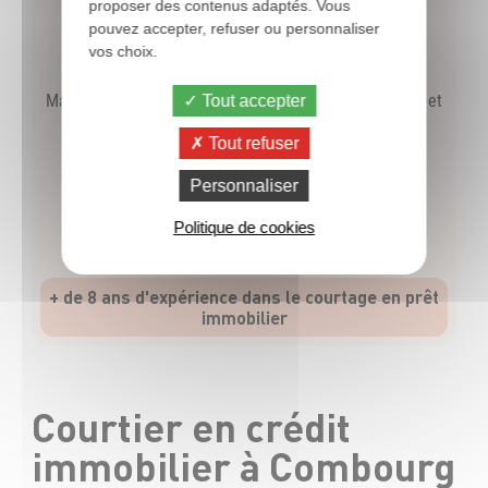
proposer des contenus adaptés. Vous
pouvez accepter, refuser ou personnaliser
vos choix.
Stéphane BIHAN
Mandataire Exclusif CFP - Dol de Bretagne, Combourg et
Tout accepter
Avranches
Tout refuser
07 86 79 25 47
Personnaliser
Politique de cookies
Prendre RDV
+ de 8 ans d'expérience dans le courtage en prêt
immobilier
Courtier en crédit
immobilier à Combourg