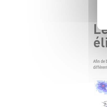
Le
él
Afin de 
différen