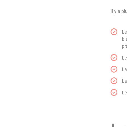
Il y a p
Le
bi
pr
Le
La
La
Le