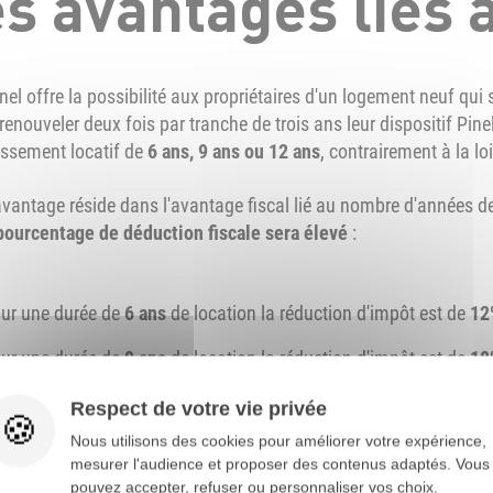
s avantages liés à 
inel offre la possibilité aux propriétaires d'un logement neuf q
renouveler deux fois par tranche de trois ans leur dispositif Pin
issement locatif de
6 ans, 9 ans ou 12 ans
, contrairement à la lo
avantage réside dans l'avantage fiscal lié au nombre d'années de
 pourcentage de déduction fiscale sera élevé
:
ur une durée de
6 ans
de location la réduction d'impôt est de
12
ur une durée de
9 ans
de location la réduction d'impôt est de
18
ur une durée de
12 ans
de location la réduction d'impôt est de
2
Respect de votre vie privée
Nous utilisons des cookies pour améliorer votre expérience,
mesurer l'audience et proposer des contenus adaptés. Vous
uvez faire ainsi deux acquisitions maximum par an dans la limi
pouvez accepter, refuser ou personnaliser vos choix.