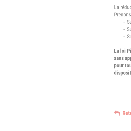
La réduc
Prenons
- Sur 6 
- Sur 9
- Sur 1
La loi P
sans app
pour tou
disposit
Ret