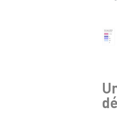
Un
dé