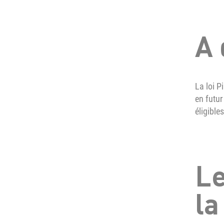
A 
La loi P
en futur
éligible
Le
la