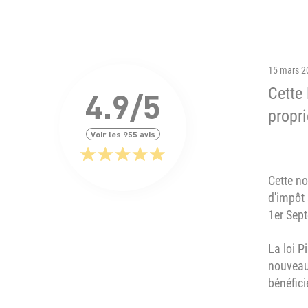
15 mars 2
Cette 
4.9/5
propri
Voir les 955 avis
Cette no
d'impôt 
1er Sep
La loi P
nouvea
bénéficie