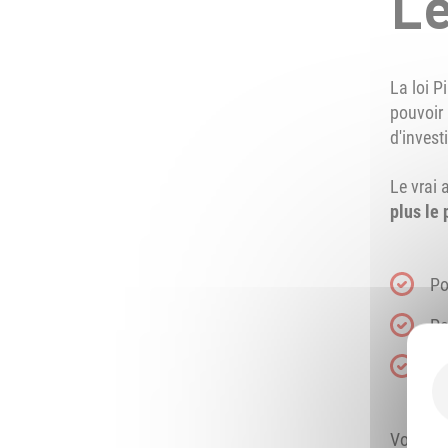
Le
La loi P
pouvoir 
d'invest
Le vrai 
plus le
Po
Po
Po
Vous po