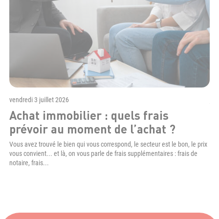
vendredi 3 juillet 2026
jeu
Achat immobilier : quels frais
F
prévoir au moment de l’achat ?
l
l
Vous avez trouvé le bien qui vous correspond, le secteur est le bon, le prix
vous convient... et là, on vous parle de frais supplémentaires : frais de
Obt
notaire, frais...
dem
pre