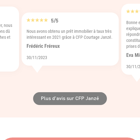
5/5
Bonne e
r, nous
expliqu
ons dû
Nous avons obtenu un prêt immobilier à taux très
répondr
hes et
intéressant en 2021 grâce à CFP Courtage Janzé.
constit
Frédéric Fréreux
prises d
Eva Mi
30/11/2023
30/11/
Plus d'avis sur CFP Janzé