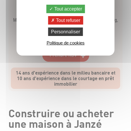
Tout accepter
Vanessa SIMON
Mandataire Exclusif CFP - Châteaugiron, Châteaubourg,
Tout refuser
Janzé et Vitré
Personnaliser
06 38 88 92 56
Politique de cookies
Prendre RDV
14 ans d'expérience dans le milieu bancaire et
10 ans d'expérience dans le courtage en prêt
immobilier
Construire ou acheter
une maison à Janzé